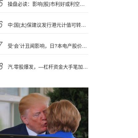
操盘必读：影响{股}市利好或利空消息_2025年11月18日_财经新闻
中:国{太}保建议发行港元计值可转换债券
受‘会’计丑闻影响，日?本电产股价暴跌逾22%，创最大单日跌幅
汽.零股爆发，—杠杆资金大手笔加仓相关股