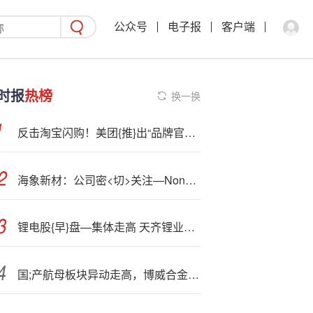
公众号
电子报
客户端
时报
热榜
换一换
反击淘宝闪购！美团{推}出“品牌官旗闪电仓”
海象新材：公司密<切>关注—NonPVC地板产品相关市场反馈情况
锂电股{早}盘—集体走高 天齐锂业及中创新航均涨逾6%
国;产航母板块异动走高，博威合金涨停