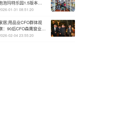
泡泡玛特乐园1.5版本会
跟大家见面
2026-01-31 08:51:20
家居;用品业CFO群体观
察：90后CFO森鹰窗业刘
楚洁年仅34岁 大亚圣象
2026-02-04 23:55:20
陈钢超长任职逾17年