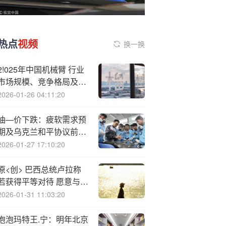
热点
视频
换一换
2!025年中国机械臂 行业
市场规模、竞争格局及趋
势研判：应用场景多元
2026-01-26 04:11:20
化，医疗等新兴领域成为
发展重点[图]
油—价下跌：疲软需求预
期及乌克兰和平协议前景
令油价承压
2026-01-27 17:10:20
原<创> 巴西总统卢拉称
若获得平等对待 愿意与美
国进行贸易谈判
2026-01-31 11:03:20
泡泡玛特王.宁：明年北京