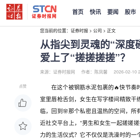
首页
快讯
要闻
股市
您当前的位置：
证券时报
>
公司
>
正文
从指尖到灵魂的“深度
爱上了“搓搓搓搓”？
来源：证券时报网
作者：陈凤馨
2026-02-10 
在这个被钢筋水泥包裹的🔥快节奏
点赞
室里唇枪舌剑，女生在写字楼间精致干
临，回到🌸那个私密且温热的空间，所
近社交平台上，“男生和女生一起搓搓搓
力的生活仪式？它不仅仅是洗澡时的一个