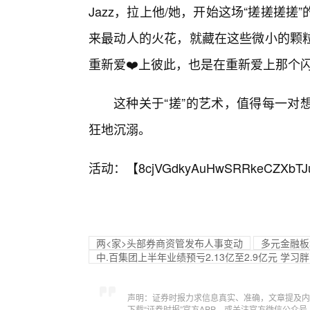
Jazz，拉上他/她，开始这场“搓搓搓
来最动人的火花，就藏在这些微小的颗
重新爱❤️上彼此，也是在重新爱上那个
这种关于“搓”的艺术，值得每一对
狂地沉溺。
活动：【
8cjVGdkyAuHwSRRkeCZXbTJ
两<家>头部券商资管发布人事变动
多元金融板
中.百集团上半年业绩预亏2.13亿至2.9亿元 学
声明：证券时报力求信息真实、准确，文章提及内
下载“证券时报”官方APP，或关注官方微信公众